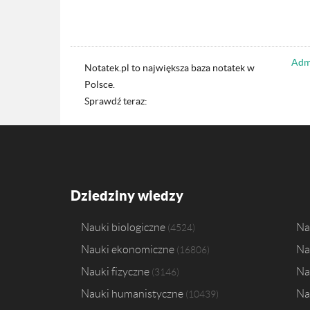
Admi
Notatek.pl to największa baza notatek w
Polsce.
Sprawdź teraz:
Dziedziny wiedzy
Nauki biologiczne
Na
4524
Nauki ekonomiczne
Na
16806
Nauki fizyczne
Na
3146
Nauki humanistyczne
Na
10439