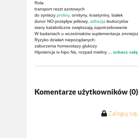
Rola:
transport reszt azotowych
do syntezy
proliny
, ornityny, kraetyniny, białek
donor NO-przepływ jelitowy,
adhezja
leukocytów
stany kataboliczne zwiększają zapotrzebowanie
W badaniach u wcześniaków suplementacja zmniejsz
Ryzyko działań niepożądanych:
zaburzenia homeostazy glukozy
Hipotencja iv-hipo Na, rozpad mieliny
... zobacz cał
Komentarze użytkowników (
0
)
Zaloguj się