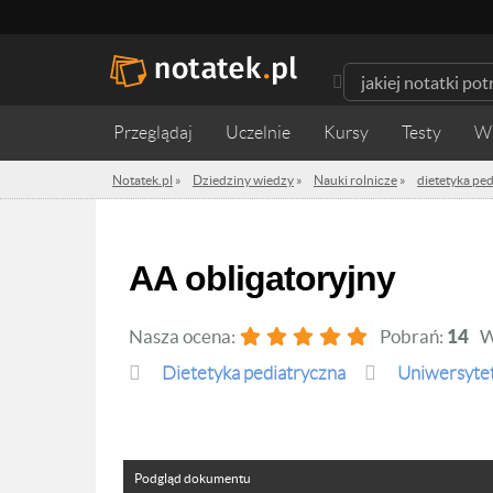
Przeglądaj
Uczelnie
Kursy
Testy
W
Notatek.pl
»
Dziedziny wiedzy
»
Nauki rolnicze
»
dietetyka pe
AA obligatoryjny
Nasza ocena:
Pobrań:
14
W
dietetyka pediatryczna
Uniwersytet
Podgląd dokumentu