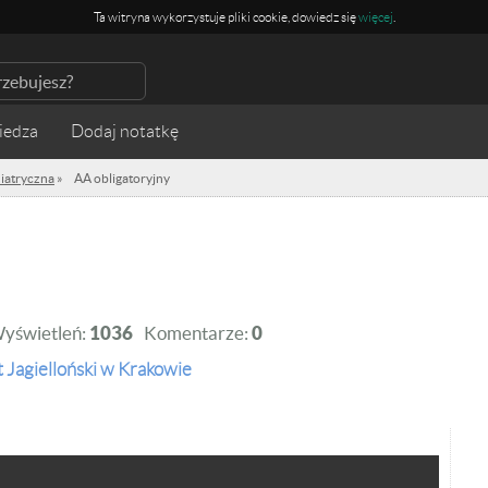
Ta witryna wykorzystuje pliki cookie, dowiedz się
więcej
.
iedza
diatryczna
»
AA obligatoryjny
yświetleń:
1036
Komentarze:
0
 Jagielloński w Krakowie