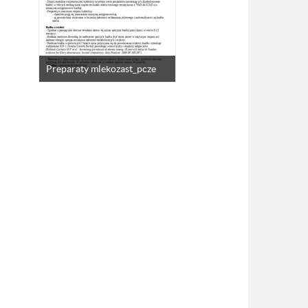
Preparaty mlekozast_pcze