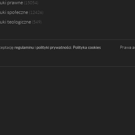
uki prawne
15054
uki społeczne
12426
uki teologiczne
549
Prawa a
ceptację
regulaminu
i
polityki prywatności
.
Polityka cookies