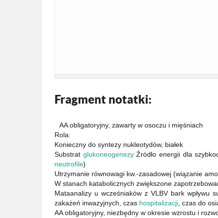
Fragment notatki:
AA obligatoryjny, zawarty w osoczu i mięśniach
Rola:
Konieczny do syntezy nukleotydów, białek
Substrat
glukoneogenezy
Źródło energii dla szybkod
neutrofile
)
Utrzymanie równowagi kw.-zasadowej (wiązanie amo
W stanach katabolicznych zwiększone zapotrzebowa
Mataanalizy u wcześniaków z VLBV bark wpływu sup
zakażeń inwazyjnych, czas
hospitalizacji
, czas do os
AA obligatoryjny, niezbędny w okresie wzrostu i rozw