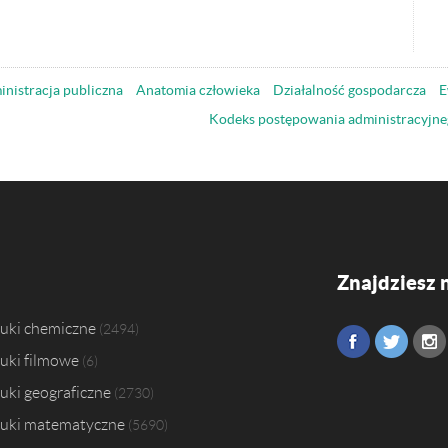
nistracja publiczna
Anatomia człowieka
Działalność gospodarcza
E
Kodeks postępowania administracyjne
Znajdziesz 
uki chemiczne
2494
uki filmowe
6
uki geograficzne
2730
uki matematyczne
5690