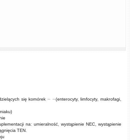
zielących się komórek ·· ··(enterocyty, limfocyty, makrofagi,
niaku)
nie
lementacji na: umieralność, wystąpienie NEC, wystąpienie
iągnięcia TEN.
oju