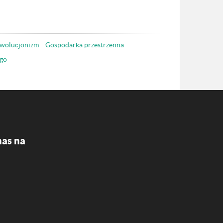
wolucjonizm
Gospodarka przestrzenna
go
nas na