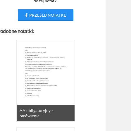
do tej notatki
PRZEŚLIJ NOTATKĘ
odobne notatki:
AA obligatoryjny -
omówienie