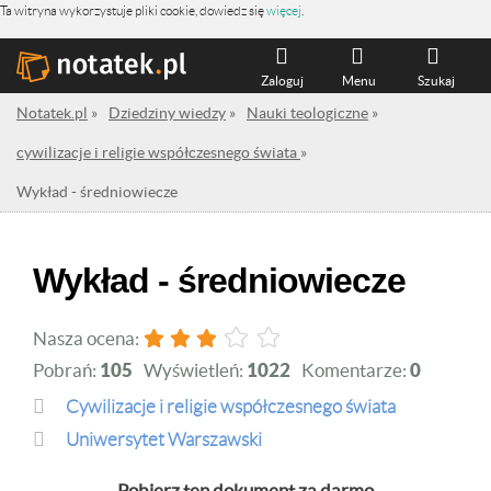
Ta witryna wykorzystuje pliki cookie, dowiedz się
więcej
.
Zaloguj
Menu
Szukaj
Notatek.pl
»
Dziedziny wiedzy
»
Nauki teologiczne
»
cywilizacje i religie współczesnego świata
»
Wykład - średniowiecze
Wykład - średniowiecze
Nasza ocena:
Pobrań:
105
Wyświetleń:
1022
Komentarze:
0
cywilizacje i religie współczesnego świata
Uniwersytet Warszawski
Pobierz ten dokument za darmo