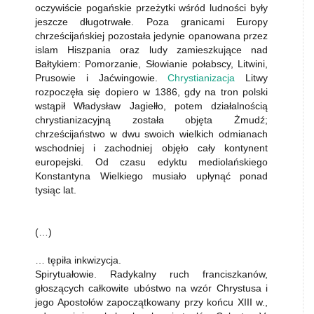
oczywiście pogańskie przeżytki wśród ludności były
jeszcze długotrwałe. Poza granicami Europy
chrześcijańskiej pozostała jedynie opanowana przez
islam Hiszpania oraz ludy zamieszkujące nad
Bałtykiem: Pomorzanie, Słowianie połabscy, Litwini,
Prusowie i Jaćwingowie.
Chrystianizacja
Litwy
rozpoczęła się dopiero w 1386, gdy na tron polski
wstąpił Władysław Jagiełło, potem działalnością
chrystianizacyjną została objęta Żmudź;
chrześcijaństwo w dwu swoich wielkich odmianach
wschodniej i zachodniej objęło cały kontynent
europejski. Od czasu edyktu mediolańskiego
Konstantyna Wielkiego musiało upłynąć ponad
tysiąc lat.
(…)
… tępiła inkwizycja.
Spirytuałowie. Radykalny ruch franciszkanów,
głoszących całkowite ubóstwo na wzór Chrystusa i
jego Apostołów zapoczątkowany przy końcu XIII w.,