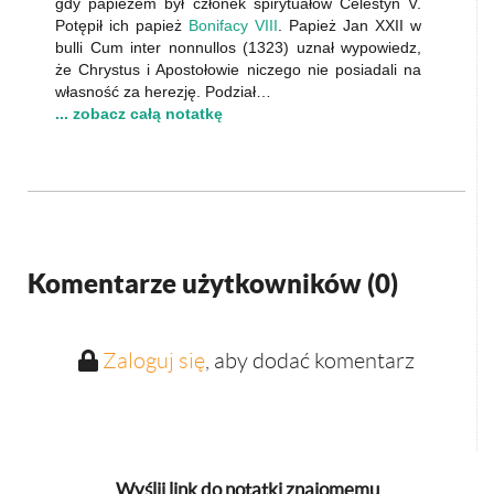
gdy papieżem był członek spirytuałów Celestyn V.
Potępił ich papież
Bonifacy VIII
. Papież Jan XXII w
bulli Cum inter nonnullos (1323) uznał wypowiedz,
że Chrystus i Apostołowie niczego nie posiadali na
własność za herezję. Podział…
... zobacz całą notatkę
Komentarze użytkowników (
0
)
Zaloguj się
, aby dodać komentarz
Wyślij link do notatki znajomemu