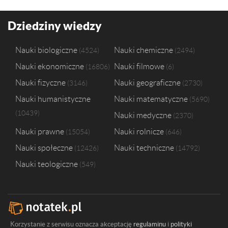
Dziedziny wiedzy
Nauki biologiczne
Nauki chemiczne
4524
2494
Nauki ekonomiczne
Nauki filmowe
16806
6
Nauki fizyczne
Nauki geograficzne
3146
2730
Nauki humanistyczne
Nauki matematyczne
5690
10439
Nauki medyczne
2370
Nauki prawne
Nauki rolnicze
15054
646
Nauki społeczne
Nauki techniczne
12426
14792
Nauki teologiczne
549
Korzystanie z serwisu oznacza akceptację
regulaminu
i
polityki