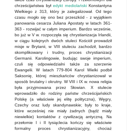
chrześcijaństwa był
edykt mediolański
Konstantyna
Wielkiego z 313, który je zalegalizował. Od tego
czasu mogło się ono bez przeszkód - z wyjątkiem
panowania cesarza Juliana Apostaty w latach 361-
363 - rozwijać w całym imperium. Bardzo wcześnie,
bo już w V w. rozpoczęła się chrystianizacja Irlandii,
w ciągu kolejnych dwóch stuleci Kościół prowadził
misje w Brytanii, w VIII stuleciu zachodził, bardzo
skomplikowany i trudny, proces chrystianizacji
Germanii. Karolingowie, budując swoje imperium,
czuli się odpowiedzialni także za szerzenie
Ewangelii. W latach 779-804 Karol Wielki podbił
Saksonię, której mieszkańców chrystianizował w
sposób brutalny i okrutny. W VIII i IX w. nowa religia
była przyjmowana przez Słowian. X stulecie
wprowadziło do rodziny państw chrześcijańskich
Polskę (a właściwie jej elitę polityczna), Węgry,
Czechy oraz ludy skandynawskie; były to kraje,
które wcześniej nie miały żadnych (bądź miały
niewielkie) kontaktów z cywilizacją antyczną. Na
przełomie I i II tysiąclecia kończy się właściwie
formalny proces chrystianizacyjny, chociaż