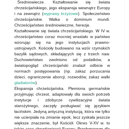
Średniowiecze. Kształtowanie się świata
chrześcijańskiego, jego ekspansja wewnątrz Europy
i na zewnątrz (
wyprawy krzyżowe
). Społeczeństwo
chrześcijańskie. Walka o dominium mundi.
Chrześcijaństwo średniowieczne, herezje.
Kształtowanie się świata chrześcijańskiego. W IV w.
chrześcijaństwo coraz mocniej wrastało w państwo
wzorując się na jego instytucjach prawno-
ustrojowych. Kościoły budowano na wzór rzymskich
bazylik sądowych, składających się z trzech naw.
Duchowieństwo zwolniono od podatków, a
światopogląd chrześcijański znalazł odbicie w
normach postępowania (np. zakaz porzucania
dzieci, ograniczenie aborcji, rozwodów, zakaz walki
gladiatorów
).
Ekspansja chrześcijańska. Plemiona germańskie
przyjmując chrzest, adaptowały dla swoich potrzeb
instytucje i zdobycze cywilizacyjne świata
starożytnego, zaczęły posługiwać się językiem
łacińskim. Jedyną antyczną instytucją, która nie tylko
nie ucierpiała na zmianie epok, lecz zyskała jeszcze
większe znaczenie, był Kościół. Okres V-XV w. to
także czas chrystianizacji Europy. Przełomowym dla