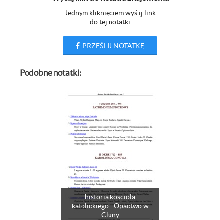
Jednym kliknięciem wyślij link
do tej notatki
PRZEŚLIJ NOTATKĘ
Podobne notatki:
historia kosciola
katolickiego - Opactwo w
Cluny