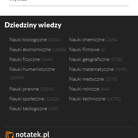
Dziedziny wiedzy
Nauki biologiczne
Nauki chemiczne
4524
2494
Nauki ekonomiczne
Nauki filmowe
16806
6
Nauki fizyczne
Nauki geograficzne
3146
2730
Nauki humanistyczne
Nauki matematyczne
5690
10439
Nauki medyczne
2370
Nauki prawne
Nauki rolnicze
15054
646
Nauki społeczne
Nauki techniczne
12426
14792
Nauki teologiczne
549