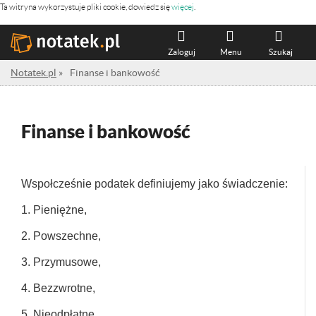
Ta witryna wykorzystuje pliki cookie, dowiedz się
więcej
.
Zaloguj
Menu
Szukaj
Notatek.pl
»
Finanse i bankowość
Finanse i bankowość
Wspołcześnie podatek definiujemy jako świadczenie:
1. Pieniężne,
2. Powszechne,
3. Przymusowe,
4. Bezzwrotne,
5. Nieodpłatne,