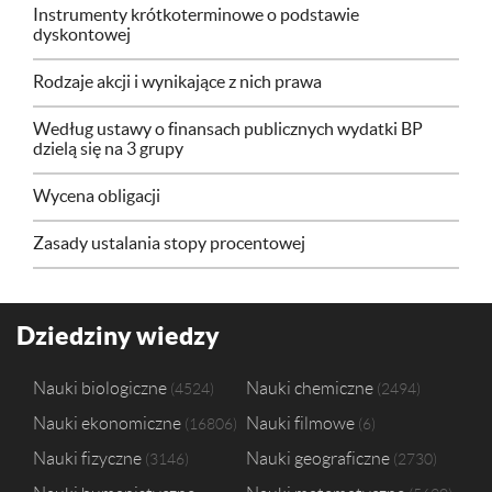
Instrumenty krótkoterminowe o podstawie
dyskontowej
Rodzaje akcji i wynikające z nich prawa
Według ustawy o finansach publicznych wydatki BP
dzielą się na 3 grupy
Wycena obligacji
Zasady ustalania stopy procentowej
Dziedziny wiedzy
Nauki biologiczne
Nauki chemiczne
4524
2494
Nauki ekonomiczne
Nauki filmowe
16806
6
Nauki fizyczne
Nauki geograficzne
3146
2730