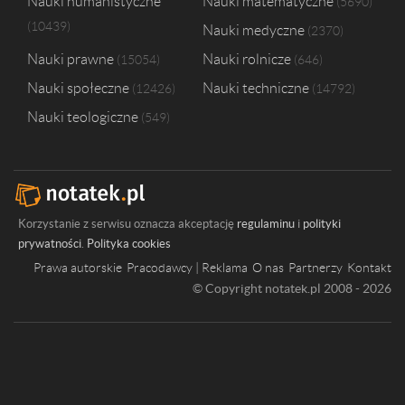
Nauki humanistyczne
Nauki matematyczne
5690
10439
Nauki medyczne
2370
Nauki prawne
Nauki rolnicze
15054
646
Nauki społeczne
Nauki techniczne
12426
14792
Nauki teologiczne
549
Korzystanie z serwisu oznacza akceptację
regulaminu
i
polityki
prywatności
.
Polityka cookies
Prawa autorskie
Pracodawcy | Reklama
O nas
Partnerzy
Kontakt
© Copyright notatek.pl 2008 - 2026