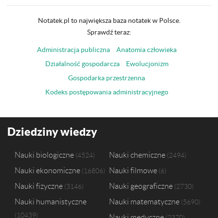
Notatek.pl to największa baza notatek w Polsce.
Sprawdź teraz:
Administracja publiczna
Anatomia człowieka
Działalność gospodarcza
Ewolucjonizm
Gospodarka przestrzenna
Kodeks postępowania administracyjnego
Dziedziny wiedzy
Nauki biologiczne
Nauki chemiczne
4524
2494
Nauki ekonomiczne
Nauki filmowe
16806
6
Nauki fizyczne
Nauki geograficzne
3146
2730
Nauki humanistyczne
Nauki matematyczne
5690
10439
Nauki medyczne
2370