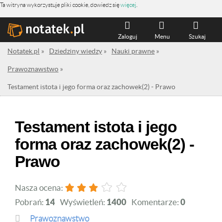
Ta witryna wykorzystuje pliki cookie, dowiedz się
więcej
.
Zaloguj
Menu
Szukaj
Notatek.pl
»
Dziedziny wiedzy
»
Nauki prawne
»
Prawoznawstwo
»
Testament istota i jego forma oraz zachowek(2) - Prawo
Testament istota i jego
forma oraz zachowek(2) -
Prawo
Nasza ocena:
Pobrań:
14
Wyświetleń:
1400
Komentarze:
0
Prawoznawstwo