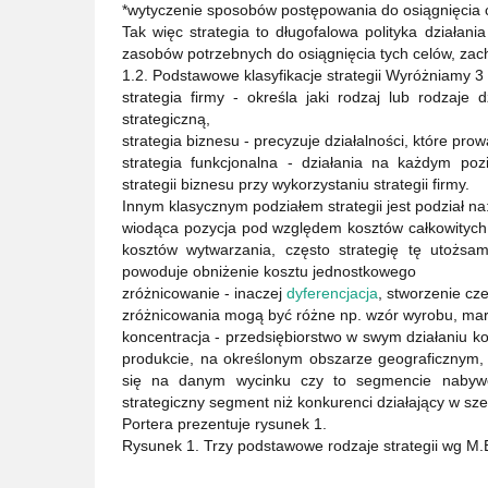
*wytyczenie sposobów postępowania do osiągnięcia c
Tak więc strategia to długofalowa polityka działani
zasobów potrzebnych do osiągnięcia tych celów, za
1.2. Podstawowe klasyfikacje strategii Wyróżniamy 3 
strategia firmy - określa jaki rodzaj lub rodzaj
strategiczną,
strategia biznesu - precyzuje działalności, które pr
strategia funkcjonalna - działania na każdym poz
strategii biznesu przy wykorzystaniu strategii firmy.
Innym klasycznym podziałem strategii jest podział na
wiodąca pozycja pod względem kosztów całkowitych 
kosztów wytwarzania, często strategię tę utożsa
powoduje obniżenie kosztu jednostkowego
zróżnicowanie - inaczej
dyferencjacja
, stworzenie cz
zróżnicowania mogą być różne np. wzór wyrobu, mark
koncentracja - przedsiębiorstwo w swym działaniu k
produkcie, na określonym obszarze geograficznym, it
się na danym wycinku czy to segmencie nabywcó
strategiczny segment niż konkurenci działający w sze
Portera prezentuje rysunek 1.
Rysunek 1. Trzy podstawowe rodzaje strategii wg M.