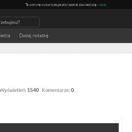
Ta witryna wykorzystuje pliki cookie, dowiedz się
więcej
.
iedza
Wyświetleń:
1540
Komentarze:
0