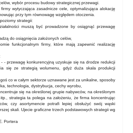
elów, wybór procesu budowy strategicznej przewagi.
a firmy wytyczająca zasadnicze cele, optymalizująca alokację
chowując przy tym równowagę względem otoczenia.
poziomy strategii:
e działalności muszą być prowadzone by osiągnąć przewagę
owadzą do osiągnięcia założonych celów,
iomie funkcjonalnym firmy, które mają zapewnić realizację
:
- - przewagę konkurencyjną uzyskuje się na drodze redukcji
mia się ze strategią wolumenu, gdyż duża skala produkcji
egoś co w całym sektorze uznawane jest za unikalne, sposoby
a, technologia, dystrybucja, cechy wyrobu,
oncentruje się na określonej grupie nabywców, na określonym
p., strategia ta polega na założeniu, że firma koncentrując
w, czy asortymencie potrafi lepiej obsłużyć swój wąski
rszej skali. Ujecie graficzne trzech podstawowych strategii wg
E. Portera