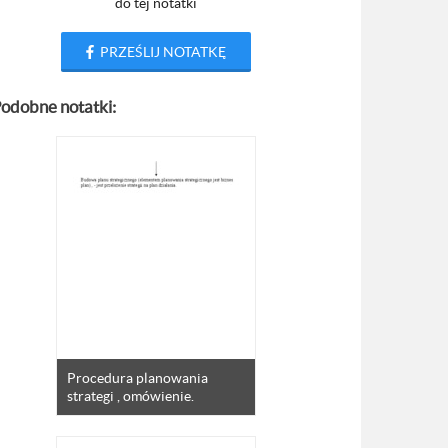
do tej notatki
PRZEŚLIJ NOTATKĘ
odobne notatki:
Procedura planowania
strategi , omówienie.