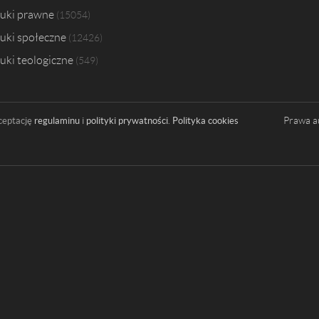
uki prawne
15054
uki społeczne
12426
uki teologiczne
549
Prawa a
ceptację
regulaminu
i
polityki prywatności
.
Polityka cookies