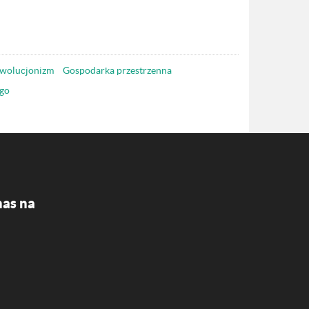
wolucjonizm
Gospodarka przestrzenna
go
nas na