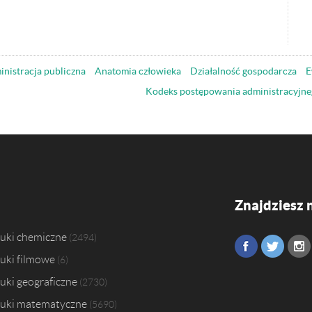
nistracja publiczna
Anatomia człowieka
Działalność gospodarcza
E
Kodeks postępowania administracyjne
Znajdziesz 
uki chemiczne
2494
uki filmowe
6
uki geograficzne
2730
uki matematyczne
5690