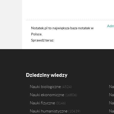
Admi
Notatek.pl to największa baza notatek w
Polsce.
Sprawdź teraz:
Dziedziny wiedzy
Nauki biologiczne
Na
4524
Nauki ekonomiczne
Na
16806
Nauki fizyczne
Na
3146
Nauki humanistyczne
Na
10439