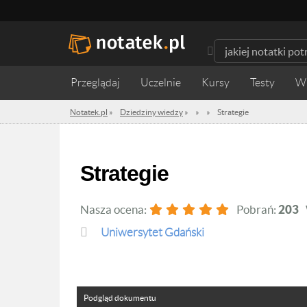
Przeglądaj
Uczelnie
Kursy
Testy
W
Notatek.pl
»
Dziedziny wiedzy
»
»
»
Strategie
Strategie
Nasza ocena:
Pobrań:
203
Uniwersytet Gdański
Podgląd dokumentu