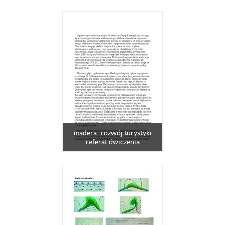
madera- rozwój turystyki
referat ćwiczenia