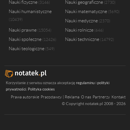
Nauki fizyczne
Nauki geograficzne
3146
2730
Nauki humanistyczne
Nauki matematyczne
5690
10439
Nauki medyczne
2370
Nauki prawne
Nauki rolnicze
15054
646
Nauki społeczne
Nauki techniczne
12426
14792
Nauki teologiczne
549
Korzystanie z serwisu oznacza akceptację
regulaminu
i
polityki
prywatności
.
Polityka cookies
Prawa autorskie
Pracodawcy | Reklama
O nas
Partnerzy
Kontakt
© Copyright notatek.pl 2008 - 2026