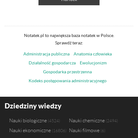
Notatek.pl to największa baza notatek w Polsce.
Sprawdź teraz:
Administracja publiczna
Anatomia człowieka
Działalność gospodarcza
Ewolucjonizm
Gospodarka przestrzenna
Kodeks postępowania administracyjnego
Dziedziny wiedzy
Nauki biologiczne
Nauki chemiczne
4524
2494
Nauki ekonomiczne
Nauki filmowe
16806
6