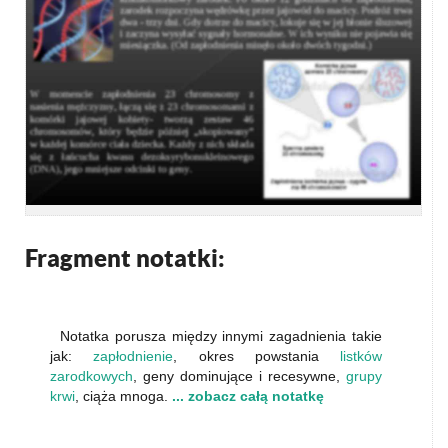
Fragment notatki:
Notatka porusza między innymi zagadnienia takie
jak:
zapłodnienie
, okres powstania
listków
zarodkowych
, geny dominujące i recesywne,
grupy
krwi
, ciąża mnoga.
... zobacz całą notatkę