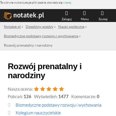
Ta witryna wykorzystuje pliki cookie, dowiedz się
więcej
.
Zaloguj
Menu
Szukaj
Notatek.pl
»
Dziedziny wiedzy
»
Nauki społeczne
»
Biomedyczne podstawy rozwoju i wychowania
»
Rozwój prenatalny i narodziny
Rozwój prenatalny i
narodziny
Nasza ocena:
Pobrań:
126
Wyświetleń:
1477
Komentarze:
0
Biomedyczne podstawy rozwoju i wychowania
Kolegium nauczycielskie