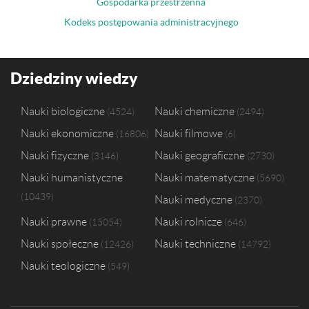
Gospodarka przestrzenna
Kodeks postępowania administracyjnego
Dziedziny wiedzy
Nauki biologiczne
Nauki chemiczne
4524
2494
Nauki ekonomiczne
Nauki filmowe
16806
6
Nauki fizyczne
Nauki geograficzne
3146
2730
Nauki humanistyczne
Nauki matematyczne
5690
10439
Nauki medyczne
2370
Nauki prawne
Nauki rolnicze
15054
646
Nauki społeczne
Nauki techniczne
12426
14792
Nauki teologiczne
549