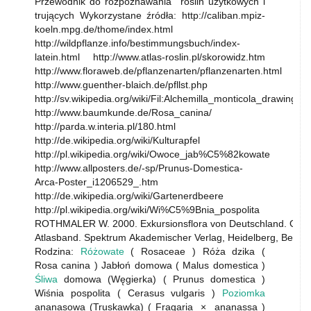
Przewodnik do rozpoznawania roślin użytkowych i
trujących Wykorzystane źródła: http://caliban.mpiz-
koeln.mpg.de/thome/index.html
http://wildpflanze.info/bestimmungsbuch/index-
latein.html http://www.atlas-roslin.pl/skorowidz.htm
http://www.floraweb.de/pflanzenarten/pflanzenarten.html
http://www.guenther-blaich.de/pfllst.php
http://sv.wikipedia.org/wiki/Fil:Alchemilla_monticola_drawing.p
http://www.baumkunde.de/Rosa_canina/
http://parda.w.interia.pl/180.html
http://de.wikipedia.org/wiki/Kulturapfel
http://pl.wikipedia.org/wiki/Owoce_jab%C5%82kowate
http://www.allposters.de/-sp/Prunus-Domestica-
Arca-Poster_i1206529_.htm
http://de.wikipedia.org/wiki/Gartenerdbeere
http://pl.wikipedia.org/wiki/Wi%C5%9Bnia_pospolita
ROTHMALER W. 2000. Exkursionsflora von Deutschland. Gefä
Atlasband. Spektrum Akademischer Verlag, Heidelberg, Berlin: 
Rodzina:
Różowate
( Rosaceae ) Róża dzika (
Rosa canina ) Jabłoń domowa ( Malus domestica )
Śliwa
domowa (Węgierka) ( Prunus domestica )
Wiśnia pospolita ( Cerasus vulgaris )
Poziomka
ananasowa (Truskawka) ( Fragaria × ananassa )