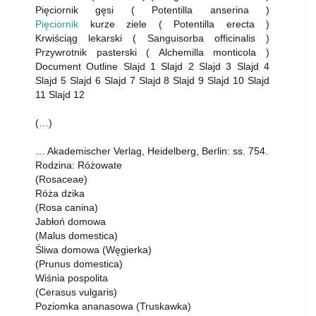
Pięciornik gęsi ( Potentilla anserina )
Pięciornik
kurze ziele ( Potentilla erecta )
Krwiściąg lekarski ( Sanguisorba officinalis )
Przywrotnik pasterski ( Alchemilla monticola )
Document Outline Slajd 1 Slajd 2 Slajd 3 Slajd 4
Slajd 5 Slajd 6 Slajd 7 Slajd 8 Slajd 9 Slajd 10 Slajd
11 Slajd 12
(…)
… Akademischer Verlag, Heidelberg, Berlin: ss. 754.
Rodzina: Różowate
(Rosaceae)
Róża dzika
(Rosa canina)
Jabłoń domowa
(Malus domestica)
Śliwa domowa (Węgierka)
(Prunus domestica)
Wiśnia pospolita
(Cerasus vulgaris)
Poziomka ananasowa (Truskawka)