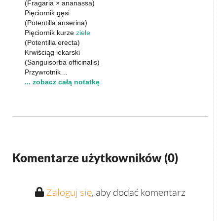
(Fragaria × ananassa)
Pięciornik gęsi
(Potentilla anserina)
Pięciornik kurze
ziele
(Potentilla erecta)
Krwiściąg lekarski
(Sanguisorba officinalis)
Przywrotnik…
... zobacz całą notatkę
Komentarze użytkowników (
0
)
Zaloguj się
, aby dodać komentarz