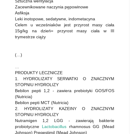
Sztuczna wentylacja
Zacewnikowane naczynia pępowinowe
Asfiksja
Leki inotopowe, sedatywne, indometacyna
Celem u wcześniaków jest przyrost masy ciała
15g/kg na dzień= przyrost masy ciała w III
trymestrze ciąży
(…)
…
PRODUKTY LECZNICZE
1. HYDROLIZATY SERWATKI O ZNACZNYM
STOPNIU HYDROLIZY
Bebilon pepti 1,2 - zawiera prebiotyki GOS/FOS
(Nutricia)
Bebilon pepti MCT (Nutricia)
2. HYDROLIZATY KAZEINY O ZNACZNYM
STOPNIU HYDROLIZY
Nutramigen 1,2 LGG - zawierają bakterie
probiotyczne
Lactobacillus
rhamnosus GG (Mead
Johnson) Pregestimil (Mead Johnson)