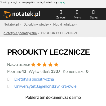
Ta witryna wykorzystuje pliki cookie, dowiedz się
więcej
.
Zaloguj
Menu
Szukaj
Notatek.pl
»
Dziedziny wiedzy
»
Nauki rolnicze
»
dietetyka pediatryczna
»
PRODUKTY LECZNICZE
PRODUKTY LECZNICZE
Nasza ocena:
Pobrań:
42
Wyświetleń:
1337
Komentarze:
0
dietetyka pediatryczna
Uniwersytet Jagielloński w Krakowie
Pobierz ten dokument za darmo