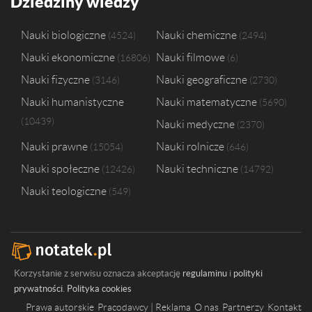
Dziedziny wiedzy
Nauki biologiczne
Nauki chemiczne
4524
2494
Nauki ekonomiczne
Nauki filmowe
16806
6
Nauki fizyczne
Nauki geograficzne
3146
2730
Nauki humanistyczne
Nauki matematyczne
5690
10439
Nauki medyczne
2370
Nauki prawne
Nauki rolnicze
15054
646
Nauki społeczne
Nauki techniczne
12426
14792
Nauki teologiczne
549
Korzystanie z serwisu oznacza akceptację
regulaminu
i
polityki
prywatności
.
Polityka cookies
Prawa autorskie
Pracodawcy | Reklama
O nas
Partnerzy
Kontakt