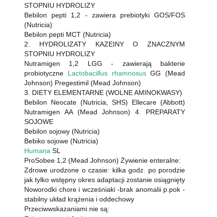
STOPNIU HYDROLIZY
Bebilon pepti 1,2 - zawiera prebiotyki GOS/FOS
(Nutricia)
Bebilon pepti MCT (Nutricia)
2. HYDROLIZATY KAZEINY O ZNACZNYM
STOPNIU HYDROLIZY
Nutramigen 1,2 LGG - zawierają bakterie
probiotyczne
Lactobacillus rhamnosus
GG (Mead
Johnson) Pregestimil (Mead Johnson)
3. DIETY ELEMENTARNE (WOLNE AMINOKWASY)
Bebilon Neocate (Nutricia, SHS) Ellecare (Abbott)
Nutramigen AA (Mead Johnson) 4. PREPARATY
SOJOWE
Bebilon sojowy (Nutricia)
Bebiko sojowe (Nutricia)
Humana
SL
ProSobee 1,2 (Mead Johnson) Żywienie enteralne:
Zdrowe urodzone o czasie: kilka godz. po porodzie
jak tylko wstępny okres adaptacji zostanie osiągnięty
Noworodki chore i wcześniaki -brak anomalii p.pok -
stabilny układ krążenia i oddechowy
Przeciwwskazaniami nie są: