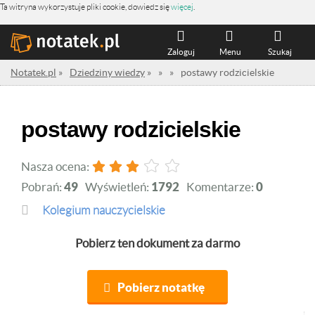
Ta witryna wykorzystuje pliki cookie, dowiedz się
więcej
.
Zaloguj
Menu
Szukaj
Notatek.pl
»
Dziedziny wiedzy
»
»
»
postawy rodzicielskie
postawy rodzicielskie
Nasza ocena:
Pobrań:
49
Wyświetleń:
1792
Komentarze:
0
Kolegium nauczycielskie
Pobierz ten dokument za darmo
Pobierz notatkę