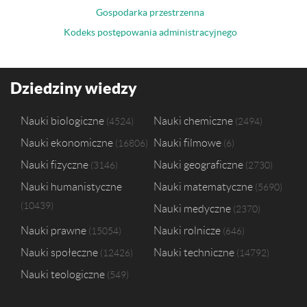
Gospodarka przestrzenna
Kodeks postępowania administracyjnego
Dziedziny wiedzy
Nauki biologiczne
Nauki chemiczne
4524
2494
Nauki ekonomiczne
Nauki filmowe
16806
6
Nauki fizyczne
Nauki geograficzne
3146
2730
Nauki humanistyczne
Nauki matematyczne
5690
10439
Nauki medyczne
2370
Nauki prawne
Nauki rolnicze
15054
646
Nauki społeczne
Nauki techniczne
12426
14792
Nauki teologiczne
549