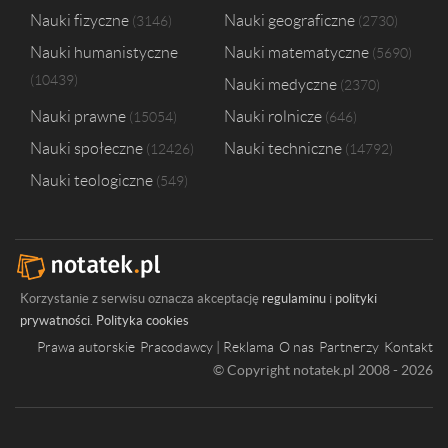
Nauki fizyczne
Nauki geograficzne
3146
2730
Nauki humanistyczne
Nauki matematyczne
5690
10439
Nauki medyczne
2370
Nauki prawne
Nauki rolnicze
15054
646
Nauki społeczne
Nauki techniczne
12426
14792
Nauki teologiczne
549
Korzystanie z serwisu oznacza akceptację
regulaminu
i
polityki
prywatności
.
Polityka cookies
Prawa autorskie
Pracodawcy | Reklama
O nas
Partnerzy
Kontakt
© Copyright notatek.pl 2008 - 2026