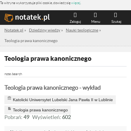
Ta witryna wykorzystuje pliki cookie, dowiedz się
więcej
.
Zaloguj
Menu
Szukaj
Notatek.pl
»
Dziedziny wiedzy
»
Nauki teologiczne
»
Teologia prawa kanonicznego
Teologia prawa kanonicznego
note /search
Teologia prawa kanonicznego - wykład
Katolicki Uniwersytet Lubelski Jana Pawła II w Lublinie
Teologia prawa kanonicznego
Pobrań:
49
Wyświetleń:
602