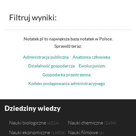
Filtruj wyniki:
Notatek.pl to największa baza notatek w Polsce.
Sprawdź teraz:
Administracja publiczna
Anatomia człowieka
Działalność gospodarcza
Ewolucjonizm
Gospodarka przestrzenna
Kodeks postępowania administracyjnego
Dziedziny wiedzy
Nauki biologiczne
Nauki chemiczne
4524
2494
Nauki ekonomiczne
Nauki filmowe
16806
6