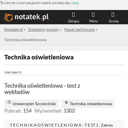
Ta witryna wykorzystuje pliki cookie, dowiedz się
więcej
.
Zaloguj
Menu
Szukaj
Notatek.pl
»
Dziedziny wiedzy
»
Nauki techniczne
»
Technika oświetleniowa
Technika oświetleniowa
note /search
Technika oświetleniowa - test z
wykładów
Uniwersytet Szczeciński
Technika oświetleniowa
Pobrań:
154
Wyświetleń:
1302
T E C H N I K A O Ś W I E T L E N I O W A - T E ST 1 . Zakres