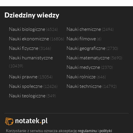
Dziedziny wiedzy
Nauki biologiczne
Nauki chemiczne
4524
2494
Nauki ekonomiczne
Nauki filmowe
16806
6
Nauki fizyczne
Nauki geograficzne
3146
2730
Nauki humanistyczne
Nauki matematyczne
5690
10439
Nauki medyczne
2370
Nauki prawne
Nauki rolnicze
15054
646
Nauki społeczne
Nauki techniczne
12426
14792
Nauki teologiczne
549
Korzystanie z serwisu oznacza akceptację
regulaminu
i
polityki