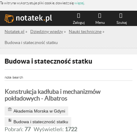
Ta witryna wykorzystuje pliki cookie, dowiedz się
więcej
.
Zaloguj
Menu
Szukaj
Notatek.pl
»
Dziedziny wiedzy
»
Nauki techniczne
»
Budowa i stateczność statku
Budowa i stateczność statku
note /search
Konstrukcja kadłuba i mechanizmów
pokładowych - Albatros
Akademia Morska w Gdyni
Budowa i stateczność statku
Pobrań:
77
Wyświetleń:
1722