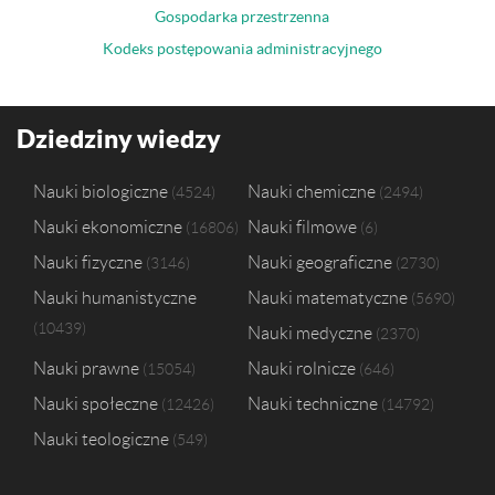
Gospodarka przestrzenna
Kodeks postępowania administracyjnego
Dziedziny wiedzy
Nauki biologiczne
Nauki chemiczne
4524
2494
Nauki ekonomiczne
Nauki filmowe
16806
6
Nauki fizyczne
Nauki geograficzne
3146
2730
Nauki humanistyczne
Nauki matematyczne
5690
10439
Nauki medyczne
2370
Nauki prawne
Nauki rolnicze
15054
646
Nauki społeczne
Nauki techniczne
12426
14792
Nauki teologiczne
549