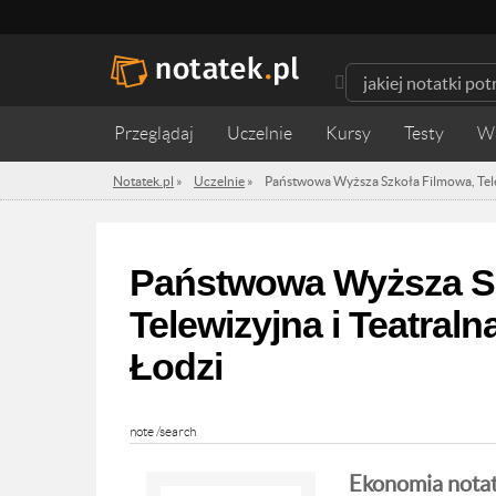
Przeglądaj
Uczelnie
Kursy
Testy
W
Notatek.pl
»
Uczelnie
»
Państwowa Wyższa Szkoła Filmowa, Telew
Państwowa Wyższa Sz
Telewizyjna i Teatraln
Łodzi
note /search
Ekonomia notat