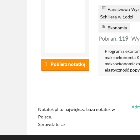
Państwowa Wyższ
Schillera w Łodzi
Ekonomia
Pobrań:
119
Wyś
Program z ekonomi
makroekonomia Ka
makroekonomiczne
Pobierz notatkę
elastyczność popy
Admi
Notatek.pl to największa baza notatek w
Polsce.
Sprawdź teraz: