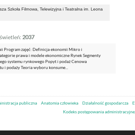
a Szkoła Filmowa, Telewizyjna i Teatralna im. Leona
wietleń:
2037
i Program zajęć: Definicja ekonomii Mikro i
tegorie prawa i modele ekonomiczne Rynek Segmenty
go systemu rynkowego Popyt i podaż Cenowa
tu i podaży Teoria wyboru konsume...
nistracja publiczna
Anatomia człowieka
Działalność gospodarcza
E
Kodeks postępowania administracyjne