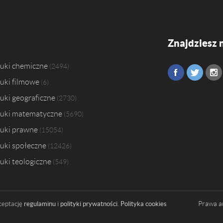
Znajdziesz 
uki chemiczne
2494
uki filmowe
6
uki geograficzne
2730
uki matematyczne
5690
uki prawne
15054
uki społeczne
12426
uki teologiczne
549
Prawa a
ceptację
regulaminu
i
polityki prywatności
.
Polityka cookies