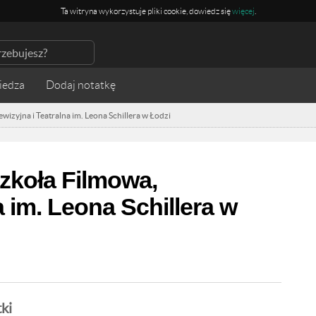
Ta witryna wykorzystuje pliki cookie, dowiedz się
więcej
.
iedza
izyjna i Teatralna im. Leona Schillera w Łodzi
koła Filmowa,
a im. Leona Schillera w
ki