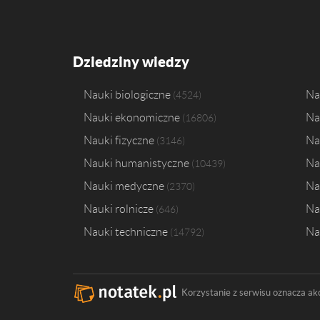
Dziedziny wiedzy
Nauki biologiczne
Na
4524
Nauki ekonomiczne
Na
16806
Nauki fizyczne
Na
3146
Nauki humanistyczne
Na
10439
Nauki medyczne
Na
2370
Nauki rolnicze
Na
646
Nauki techniczne
Na
14792
Korzystanie z serwisu oznacza ak