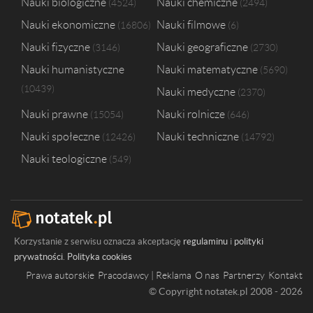
Nauki biologiczne
Nauki chemiczne
4524
2494
Nauki ekonomiczne
Nauki filmowe
16806
6
Nauki fizyczne
Nauki geograficzne
3146
2730
Nauki humanistyczne
Nauki matematyczne
5690
10439
Nauki medyczne
2370
Nauki prawne
Nauki rolnicze
15054
646
Nauki społeczne
Nauki techniczne
12426
14792
Nauki teologiczne
549
Korzystanie z serwisu oznacza akceptację
regulaminu
i
polityki
prywatności
.
Polityka cookies
Prawa autorskie
Pracodawcy | Reklama
O nas
Partnerzy
Kontakt
© Copyright notatek.pl 2008 - 2026