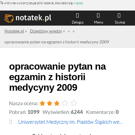
Ta witryna wykorzystuje pliki cookie, dowiedz się
więcej
.
Zaloguj
Menu
Szukaj
Notatek.pl
»
Dziedziny wiedzy
»
»
»
opracowanie pytan na egzamin z historii medycyny 2009
opracowanie pytan na
egzamin z historii
medycyny 2009
Nasza ocena:
Pobrań:
1099
Wyświetleń:
6244
Komentarze:
0
Uniwersytet Medyczny im. Piastów Śląskich we Wrocławiu