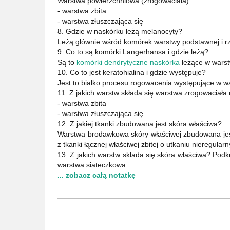
Warstwa powierzchniowa (zrogowaciała):
- warstwa zbita
- warstwa złuszczająca się
8. Gdzie w naskórku leżą melanocyty?
Leżą głównie wśród komórek warstwy podstawnej i rza
9. Co to są komórki Langerhansa i gdzie leżą?
Są to
komórki dendrytyczne naskórka
leżące w warstw
10. Co to jest keratohialina i gdzie występuje?
Jest to białko procesu rogowacenia występujące w war
11. Z jakich warstw składa się warstwa zrogowaciała
- warstwa zbita
- warstwa złuszczająca się
12. Z jakiej tkanki zbudowana jest skóra właściwa?
Warstwa brodawkowa skóry właściwej zbudowana jest z
z tkanki łącznej właściwej zbitej o utkaniu nieregular
13. Z jakich warstw składa się skóra właściwa? Podk
warstwa siateczkowa
... zobacz całą notatkę