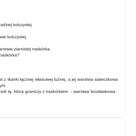
dziej kolczystej.
ie kolczystej.
stwie ziarnistej naskórka.
 naskórka?
 tkanki łącznej właściwej luźnej, a jej warstwa siateczkowa
nym.
reśl tę, która graniczy z naskórkiem. - warstwa brodawkowa -