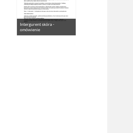
Intergurent skóra -
omówienie