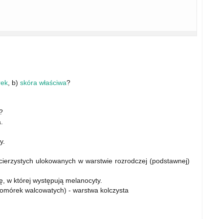
rek
, b)
skóra właściwa
?
?
.
y.
ierzystych ulokowanych w warstwie rozrodczej (podstawnej)
, w której występują melanocyty.
omórek walcowatych) - warstwa kolczysta