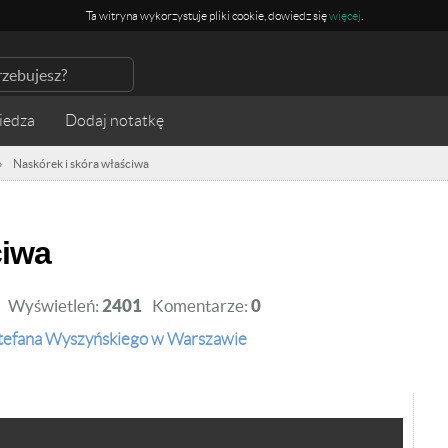
Ta witryna wykorzystuje pliki cookie, dowiedz się
więcej
.
iedza
»
Naskórek i skóra właściwa
ciwa
Wyświetleń:
2401
Komentarze:
0
Stefana Wyszyńskiego w Warszawie