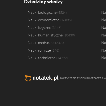
Dziedziny wiedzy
Nauki biologiczne
Na
4524
Nauki ekonomiczne
Na
16806
Nauki fizyczne
Na
3146
Nauki humanistyczne
Na
10439
Nauki medyczne
Na
2370
Nauki rolnicze
Na
646
Nauki techniczne
Na
14792
Korzystanie z serwisu oznacza ak