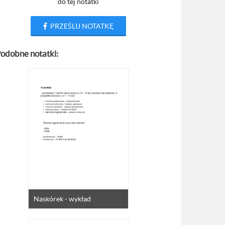
do tej notatki
PRZEŚLIJ NOTATKĘ
odobne notatki:
Naskórek - wykład