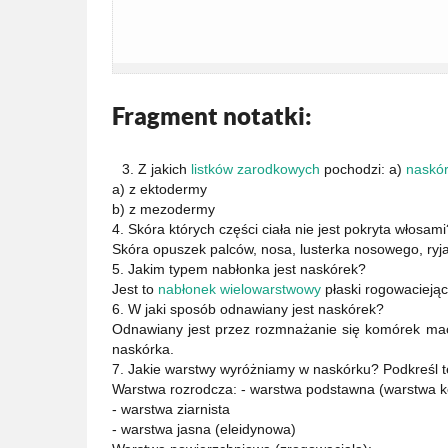
Fragment notatki:
3. Z jakich
listków zarodkowych
pochodzi: a)
naskó
a) z ektodermy
b) z mezodermy
4. Skóra których części ciała nie jest pokryta włosami
Skóra opuszek palców, nosa, lusterka nosowego, ryja
5. Jakim typem nabłonka jest naskórek?
Jest to
nabłonek wielowarstwowy
płaski rogowaciejąc
6. W jaki sposób odnawiany jest naskórek?
Odnawiany jest przez rozmnażanie się komórek mac
naskórka.
7. Jakie warstwy wyróżniamy w naskórku? Podkreśl tę
Warstwa rozrodcza: - warstwa podstawna (warstwa k
- warstwa ziarnista
- warstwa jasna (eleidynowa)