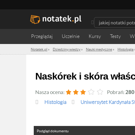
Przeglądaj
Uczelnie
Kursy
Testy
W
Notatek.pl
»
Dziedziny wiedzy
»
Nauki medyczne
»
Histologia
Naskórek i skóra właś
Nasza ocena:
Pobrań:
280
Histologia
Uniwersytet Kardynała 
Podgląd dokumentu