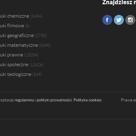
Znajdziesz 
uki chemiczne
2494
uki filmowe
6
uki geograficzne
2730
uki matematyczne
5690
uki prawne
15054
uki społeczne
12426
uki teologiczne
549
Prawa a
ceptację
regulaminu
i
polityki prywatności
.
Polityka cookies