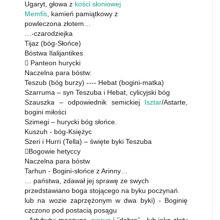
Ugaryt, głowa z
kości słoniowej
Memfis
, kamień pamiątkowy z
powleczona złotem…
…-czarodziejka
Tijaz (bóg-Słońce)
Bóstwa Ilalijantikes
 Panteon hurycki
Naczelna para bóstw:
Teszub (bóg burzy) ---- Hebat (bogini-matka)
Szarruma – syn Teszuba i Hebat, cylicyjski bóg
Szauszka – odpowiednik semickiej
Isztar
/Astarte,
bogini miłości
Szimegi – hurycki bóg słońce.
Kuszuh - bóg-Księżyc
Szeri i Hurri (Tella) – święte byki Teszuba
Bogowie hetyccy
Naczelna para bóstw
Tarhun - Bogini-słońce z Arinny…
… państwa, zdawał jej sprawę ze swych
przedstawiano boga stojącego na byku poczynań.
lub na wozie zaprzężonym w dwa byki) - Boginię
czczono pod postacią posągu
- Artybuty: maczuga,
piorun
i ˝dobro˝ - lub jako złoty