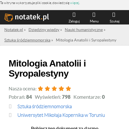
Ta witryna wykorzystuje pliki cookie, dowiedz się
więcej
.
Zaloguj
Menu
Szukaj
Notatek.pl
»
Dziedziny wiedzy
»
Nauki humanistyczne
»
Sztuka śródziemnomorska
»
Mitologia Anatolii i Syropalestyny
Mitologia Anatolii i
Syropalestyny
Nasza ocena:
Pobrań:
84
Wyświetleń:
798
Komentarze:
0
Sztuka śródziemnomorska
Uniwersytet Mikołaja Kopernika w Toruniu
Pobierz ten dokument za darmo