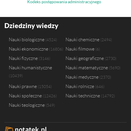
Kodeks postępowania administracyjnego
Dziedziny wiedzy
Nauki biologiczne
Nauki chemiczne
4524
2494
Nauki ekonomiczne
Nauki filmowe
16806
6
Nauki fizyczne
Nauki geograficzne
3146
2730
Nauki humanistyczne
Nauki matematyczne
5690
10439
Nauki medyczne
2370
Nauki prawne
Nauki rolnicze
15054
646
Nauki społeczne
Nauki techniczne
12426
14792
Nauki teologiczne
549