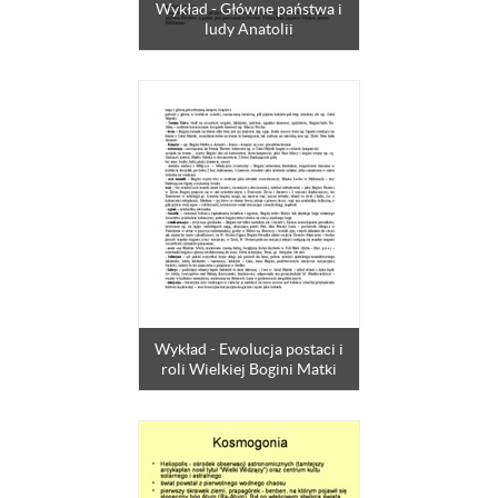
Wykład - Główne państwa i
ludy Anatolii
Wykład - Ewolucja postaci i
roli Wielkiej Bogini Matki