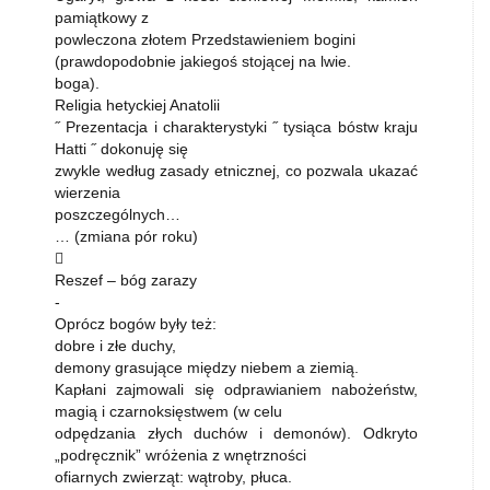
pamiątkowy z
powleczona złotem Przedstawieniem bogini
(prawdopodobnie jakiegoś stojącej na lwie.
boga).
Religia hetyckiej Anatolii
˝ Prezentacja i charakterystyki ˝ tysiąca bóstw kraju
Hatti ˝ dokonuję się
zwykle według zasady etnicznej, co pozwala ukazać
wierzenia
poszczególnych…
… (zmiana pór roku)

Reszef – bóg zarazy
-
Oprócz bogów były też:
dobre i złe duchy,
demony grasujące między niebem a ziemią.
Kapłani zajmowali się odprawianiem nabożeństw,
magią i czarnoksięstwem (w celu
odpędzania złych duchów i demonów). Odkryto
„podręcznik” wróżenia z wnętrzności
ofiarnych zwierząt: wątroby, płuca.