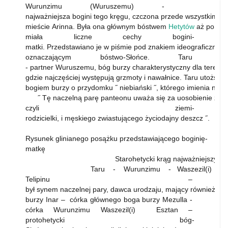
Wurunzimu (Wuruszemu) -
najważniejsza bogini tego kręgu, czczona przede wszystkim w
mieście Arinna. Była ona głównym bóstwem
Hetytów
aż po kre
miała liczne cechy bogini-
matki. Przedstawiano je w piśmie pod znakiem ideograficznym
oznaczającym bóstwo-Słońce. Taru
- partner Wuruszemu, bóg burzy charakterystyczny dla terenó
gdzie najczęściej występują grzmoty i nawałnice. Taru utożs
bogiem burzy o przydomku ˝ niebiański ˝, którego imienia nie 
˝ Tę naczelną parę panteonu uważa się za uosobienie zwi
czyli ziemi-
rodzicielki, i męskiego zwiastującego życiodajny deszcz ˝.
Rysunek glinianego posążku przedstawiającego boginię-
matkę
Starohetycki krąg najważniejszy
Taru - Wurunzimu - Waszezil(i) - Me
Telipinu –
był synem naczelnej pary, dawca urodzaju, mający również c
burzy Inar – córka głównego boga burzy Mezulla -
córka Wurunzimu Waszezil(i) Esztan –
protohetycki bóg-