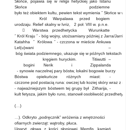
Słońce, pojawia się w religii hetyckiej jako Istanu
Słońce podziemne
było też obiektem kultu, pewien tekst wymienia ˝ Słońce w wodz
Król Warpalawa przed bogiem
urodzaju. Relief skalny w Ivriz, 2 poł. VIII w. p.n.e.
 Warstwa przedhetycka Wurunkatte
˝ Król Kraju ˝ - bóg wojny, utożsamiany później z Jarra/Jarri
Katahha ˝ Królowa ˝ - czczona w mieście Ankuwa
Lel(u)wani –
bóg świata podziemnego, ukazuje się w późnych tekstach jak
kręgiem huryckim. Titiwutti –
bogini Nerik i Zippalanda
- synowie naczelnej pary bóstw, lokalni bogowie burzy
Bóstwa opiekuńcze różnych miast: -
czczone pod postacią runa: owczej lub koziej skóry wraz z sierś
- najważniejszym bóstwem tej grupy był Zitharija, -
kult fetysza, jakim było runo, stanowił osobliwość przedhetyckie
(…)
…). Odkryto „podręcznik” wróżenia z wnętrzności
ofiarnych zwierząt: wątroby, płuca.
Ugaryt, głowa z kości słoniowej Memfis, kamień