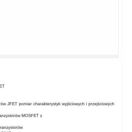
FET
orów JFET pomiar charakterystyk wyjściowych i przejściowych
 tranzystorów MOSFET z
tranzystorów