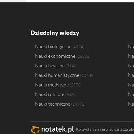
Dziedziny wiedzy
Nauki biologiczne
Na
4524
Nauki ekonomiczne
Na
16806
Nauki fizyczne
Na
3146
Nauki humanistyczne
Na
10439
Nauki medyczne
Na
2370
Nauki rolnicze
Na
646
Nauki techniczne
Na
14792
Korzystanie z serwisu oznacza ak