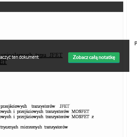
P
Zobacz całą notatkę
obaczyć ten dokument