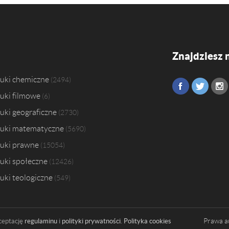
Znajdziesz 
uki chemiczne
2494
uki filmowe
6
uki geograficzne
2730
uki matematyczne
5690
uki prawne
15054
uki społeczne
12426
uki teologiczne
549
Prawa a
ceptację
regulaminu
i
polityki prywatności
.
Polityka cookies