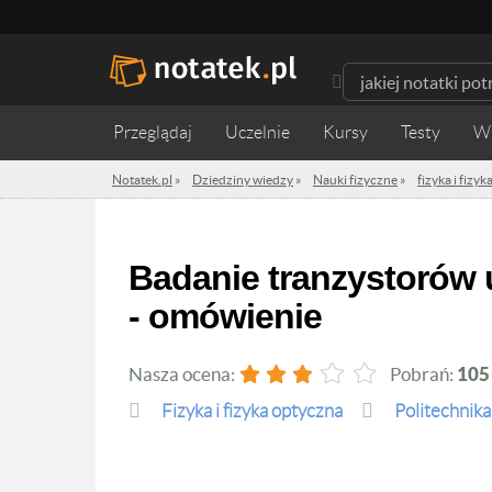
Przeglądaj
Uczelnie
Kursy
Testy
W
Notatek.pl
»
Dziedziny wiedzy
»
Nauki fizyczne
»
fizyka i fizy
Badanie tranzystorów unipolarnych typu JFET i MOSFET
- omówienie
Nasza ocena:
Pobrań:
105
fizyka i fizyka optyczna
Politechnik