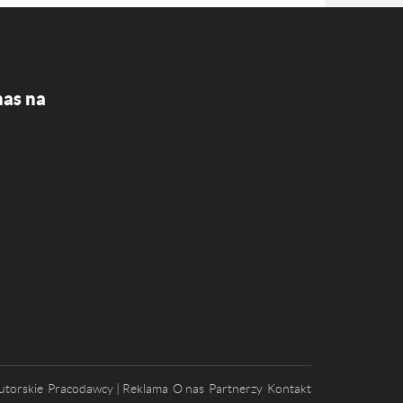
nas na
utorskie
Pracodawcy | Reklama
O nas
Partnerzy
Kontakt