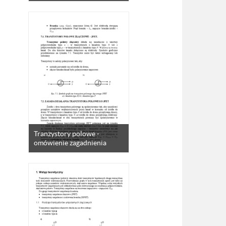
Tranzystory polowe -
omówienie zagadnienia