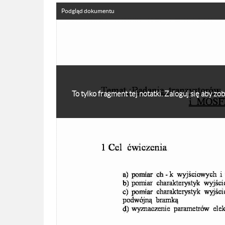
Podgląd dokumentu
To tylko fragment tej notatki. Zaloguj się aby z