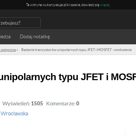
Ta witryna wykorzystuje pliki cookie, dowiedz się
więcej
.
iedza
ka optyczna
»
Badanie tranzystorów unipolarnych typu JFET i MOSFET - omówienie
Wyświetleń:
1505
Komentarze:
0
a Wrocławska