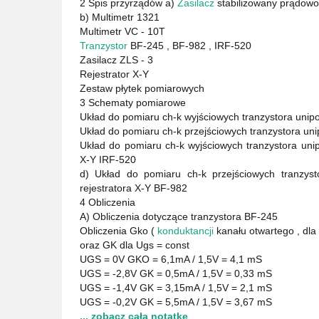
2 Spis przyrządów a)
Zasilacz
stabilizowany prądow
b) Multimetr 1321
Multimetr VC - 10T
Tranzystor
BF-245 , BF-982 , IRF-520
Zasilacz ZLS - 3
Rejestrator X-Y
Zestaw płytek pomiarowych
3 Schematy pomiarowe
Układ do pomiaru ch-k wyjściowych tranzystora unip
Układ do pomiaru ch-k przejściowych tranzystora un
Układ do pomiaru ch-k wyjściowych tranzystora uni
X-Y IRF-520
d) Układ do pomiaru ch-k przejściowych tranzys
rejestratora X-Y BF-982
4 Obliczenia
A) Obliczenia dotyczące tranzystora BF-245
Obliczenia Gko (
konduktancji
kanału otwartego , dla
oraz GK dla Ugs = const
UGS = 0V GKO = 6,1mA / 1,5V = 4,1 mS
UGS = -2,8V GK = 0,5mA / 1,5V = 0,33 mS
UGS = -1,4V GK = 3,15mA / 1,5V = 2,1 mS
UGS = -0,2V GK = 5,5mA / 1,5V = 3,67 mS
... zobacz całą notatkę