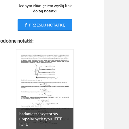
Jednym kliknięciem wyślij link
do tej notatki
PRZEŚLIJ NOTATKĘ
odobne notatki:
badanie tranzystorów
unipolarnych typu JFET i
IGFET