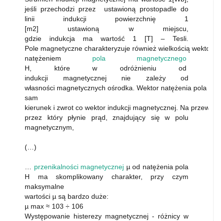
jeśli przechodzi przez ustawioną prostopadle do
linii indukcji powierzchnię 1
[m2] ustawioną w miejscu,
gdzie indukcja ma wartość 1 [T] – Tesli.
Pole magnetyczne charakteryzuje również wielkością wektor
natężeniem
pola magnetycznego
H, które w odróżnieniu od
indukcji magnetycznej nie zależy od
własności magnetycznych ośrodka. Wektor natężenia pola ma
sam
kierunek i zwrot co wektor indukcji magnetycznej. Na przewodn
przez który płynie prąd, znajdujący się w polu
magnetycznym,
(…)
…
przenikalności magnetycznej
µ od natężenia pola
H ma skomplikowany charakter, przy czym
maksymalne
wartości µ są bardzo duże:
µ max ≈ 103 ÷ 106
Występowanie histerezy magnetycznej - różnicy w