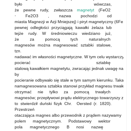
było wówczas,
że pewne rudy, zwłaszcza
magnetyt
(FeO2
⋅ Fe2O3 , nazwa pochodzi od
miasta Magnezji w Azji Mniejszej) i piryt magnetyczny (6FeS ⋅
pewnej odległości przyciągają kawałki żelaza lub
tejże rudy. W średniowieczu wiedziano już,
że za pomocą tych naturalnych
magnesów można magnesować sztabki stalowe,
tzn.
nadawać im własności magnetyczne. W tym celu wystarczy
pocierać sztabkę
stalową kawałkiem magnetytu, zwracając jednak uwagę na to,
by
pocieranie odbywało się stale w tym samym kierunku. Taka
namagnesowana sztabka stanowi przykład magnesu trwałego
otrzymać nie tylko za pomocą trwałych
magnesów; przepływowi prądu elektrycznego towarzyszy zaws
to stwierdził duński fizyk Chr. Oersted (r. 1820).
Przestrzeń
otaczająca magnes albo przewodnik z prądem nazywamy
polem magnetycznym. Podstawowy wektor
pola magnetycznego B nosi nazwę