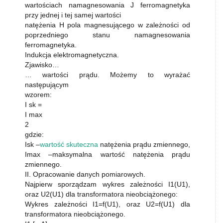
wartościach namagnesowania J ferromagnetyka
przy jednej i tej samej wartości
natężenia H pola magnesującego w zależności od
poprzedniego stanu namagnesowania
ferromagnetyka.
Indukcja elektromagnetyczna.
Zjawisko…
… wartości prądu. Możemy to wyrażać
następującym
wzorem:
I sk =
I max
2
gdzie:
Isk –
wartość skuteczna
natężenia prądu zmiennego,
Imax –maksymalna wartość natężenia prądu
zmiennego.
II. Opracowanie danych pomiarowych.
Najpierw sporządzam wykres zależności I1(U1),
oraz U2(U1) dla transformatora nieobciążonego:
Wykres zależności I1=f(U1), oraz U2=f(U1) dla
transformatora nieobciążonego.