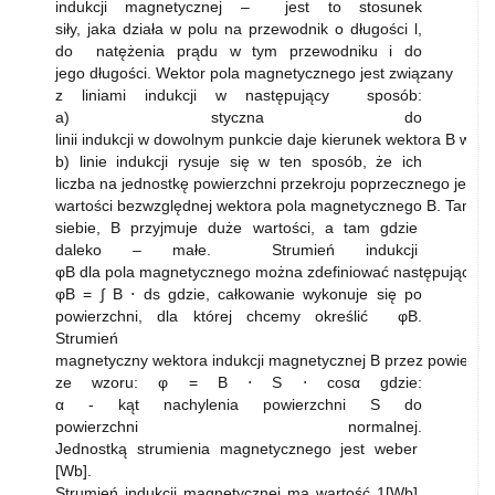
indukcji magnetycznej – jest to stosunek
siły, jaka działa w polu na przewodnik o długości l,
do natężenia prądu w tym przewodniku i do
jego długości. Wektor pola magnetycznego jest związany
z liniami indukcji w następujący sposób:
a) styczna do
linii indukcji w dowolnym punkcie daje kierunek wektora B w ty
b) linie indukcji rysuje się w ten sposób, że ich
liczba na jednostkę powierzchni przekroju poprzecznego jest 
wartości bezwzględnej wektora pola magnetycznego B. Tam gdzi
siebie, B przyjmuje duże wartości, a tam gdzie
daleko – małe. Strumień indukcji
φB dla pola magnetycznego można zdefiniować następująco:
φB = ∫ B ⋅ ds gdzie, całkowanie wykonuje się po
powierzchni, dla której chcemy określić φB.
Strumień
magnetyczny wektora indukcji magnetycznej B przez powierzc
ze wzoru: φ = B ⋅ S ⋅ cosα gdzie:
α - kąt nachylenia powierzchni S do
powierzchni normalnej.
Jednostką strumienia magnetycznego jest weber
[Wb].
Strumień indukcji magnetycznej ma wartość 1[Wb],