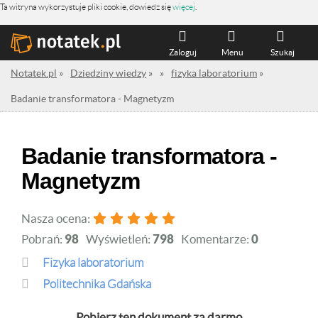
Ta witryna wykorzystuje pliki cookie, dowiedz się
więcej
.
Zaloguj
Menu
Szukaj
Notatek.pl
»
Dziedziny wiedzy
»
»
fizyka laboratorium
»
Badanie transformatora - Magnetyzm
Badanie transformatora -
Magnetyzm
Nasza ocena:
Pobrań:
98
Wyświetleń:
798
Komentarze:
0
fizyka laboratorium
Politechnika Gdańska
Pobierz ten dokument za darmo