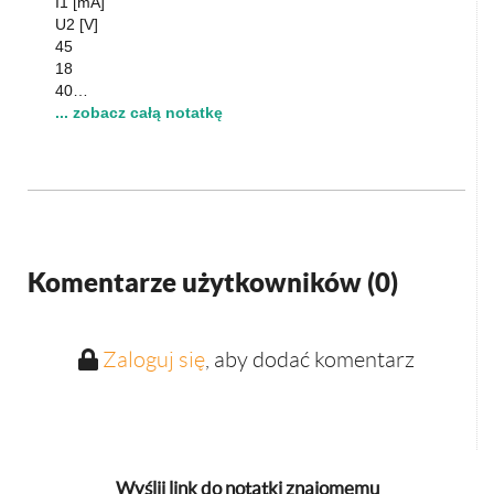
I1 [mA]
U2 [V]
45
18
40…
... zobacz całą notatkę
Komentarze użytkowników (
0
)
Zaloguj się
, aby dodać komentarz
Wyślij link do notatki znajomemu