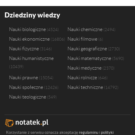
Dziedziny wiedzy
Nauki biologiczne
Nauki chemiczne
4524
2494
Nauki ekonomiczne
Nauki filmowe
16806
6
Nauki fizyczne
Nauki geograficzne
3146
2730
Nauki humanistyczne
Nauki matematyczne
5690
10439
Nauki medyczne
2370
Nauki prawne
Nauki rolnicze
15054
646
Nauki społeczne
Nauki techniczne
12426
14792
Nauki teologiczne
549
Korzystanie z serwisu oznacza akceptację
regulaminu
i
polityki