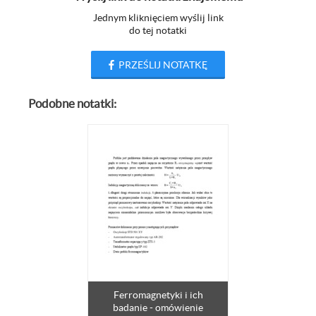
Jednym kliknięciem wyślij link
do tej notatki
PRZEŚLIJ NOTATKĘ
Podobne notatki:
Ferromagnetyki i ich
badanie - omówienie