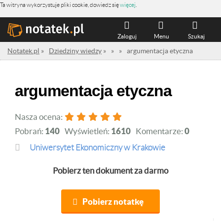
Ta witryna wykorzystuje pliki cookie, dowiedz się
więcej
.
Zaloguj
Menu
Szukaj
Notatek.pl
»
Dziedziny wiedzy
»
»
»
argumentacja etyczna
argumentacja etyczna
Nasza ocena:
Pobrań:
140
Wyświetleń:
1610
Komentarze:
0
Uniwersytet Ekonomiczny w Krakowie
Pobierz ten dokument za darmo
Pobierz notatkę