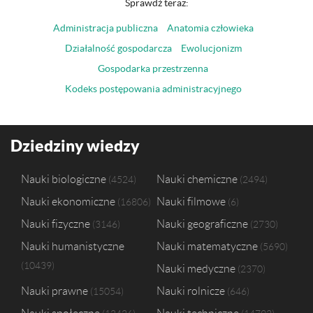
Sprawdź teraz:
Administracja publiczna
Anatomia człowieka
Działalność gospodarcza
Ewolucjonizm
Gospodarka przestrzenna
Kodeks postępowania administracyjnego
Dziedziny wiedzy
Nauki biologiczne
Nauki chemiczne
4524
2494
Nauki ekonomiczne
Nauki filmowe
16806
6
Nauki fizyczne
Nauki geograficzne
3146
2730
Nauki humanistyczne
Nauki matematyczne
5690
10439
Nauki medyczne
2370
Nauki prawne
Nauki rolnicze
15054
646