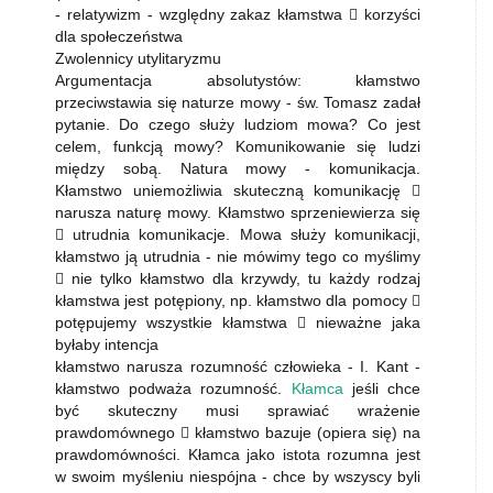
- relatywizm - względny zakaz kłamstwa  korzyści
dla społeczeństwa
Zwolennicy utylitaryzmu
Argumentacja absolutystów: kłamstwo
przeciwstawia się naturze mowy - św. Tomasz zadał
pytanie. Do czego służy ludziom mowa? Co jest
celem, funkcją mowy? Komunikowanie się ludzi
między sobą. Natura mowy - komunikacja.
Kłamstwo uniemożliwia skuteczną komunikację 
narusza naturę mowy. Kłamstwo sprzeniewierza się
 utrudnia komunikacje. Mowa służy komunikacji,
kłamstwo ją utrudnia - nie mówimy tego co myślimy
 nie tylko kłamstwo dla krzywdy, tu każdy rodzaj
kłamstwa jest potępiony, np. kłamstwo dla pomocy 
potępujemy wszystkie kłamstwa  nieważne jaka
byłaby intencja
kłamstwo narusza rozumność człowieka - I. Kant -
kłamstwo podważa rozumność.
Kłamca
jeśli chce
być skuteczny musi sprawiać wrażenie
prawdomównego  kłamstwo bazuje (opiera się) na
prawdomówności. Kłamca jako istota rozumna jest
w swoim myśleniu niespójna - chce by wszyscy byli