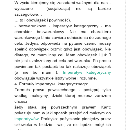
W życiu kierujemy się zasadami ważnymi dla nas -
wyuczone - (socjalizacja) nie są bardzo
szczegółowe…
… to i obowiązek i powinność).
- bezwarunkowe - imperatyw kategoryczny - ma
charakter bezwarunkowy. Nie ma charakteru
warunkowego  nie zawiera odniesienia do żadnego
celu. Jedyna odpowiedź na pytanie czemu muszę
spełnić obowiązek brzmi: gdyż jest obowiązek. Nie
dlatego, że mam inny cel. Mam obowiązek i już 
nie jest uzależniony od celu ani warunku. Po prostu
powinnam tak postąpić bo tak nakazuje obowiązek
(a nie bo mam ).
Imperatyw kategoryczny
obowiązuje wszystkie istoty wolne i rozumne.
4. Formuły imperatywu kategorycznego:
Formuła prawa powszechnego - postępuj tylko
według maksymy, dzięki której możesz zarazem
chcesz
żeby stała się powszechnym prawem Kant:
pokazuje nam w jaki sposób przejść od maksym do
imperatywów
. Praktyka: pożyczanie pieniędzy przez
człowieka w biedzie - wie, że nie będzie mógł ich