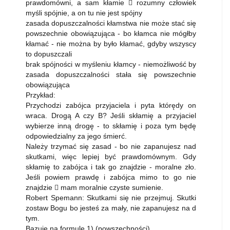
prawdomówni, a sam kłamie  rozumny człowiek
myśli spójnie, a on tu nie jest spójny
zasada dopuszczalności kłamstwa nie może stać się
powszechnie obowiązująca - bo kłamca nie mógłby
kłamać - nie można by było kłamać, gdyby wszyscy
to dopuszczali
brak spójności w myśleniu kłamcy - niemożliwość by
zasada dopuszczalności stała się powszechnie
obowiązująca
Przykład:
Przychodzi zabójca przyjaciela i pyta którędy on
wraca. Drogą A czy B? Jeśli skłamię a przyjaciel
wybierze inną drogę - to skłamię i poza tym będę
odpowiedzialny za jego śmierć.
Należy trzymać się zasad - bo nie zapanujesz nad
skutkami, więc lepiej być prawdomównym. Gdy
skłamię to zabójca i tak go znajdzie - moralne zło.
Jeśli powiem prawdę i zabójca mimo to go nie
znajdzie  mam moralnie czyste sumienie.
Robert Spemann: Skutkami się nie przejmuj. Skutki
zostaw Bogu bo jesteś za mały, nie zapanujesz na d
tym.
Bazuje na formule 1) (powszechności).