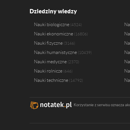
Dziedziny wiedzy
Nauki biologiczne
Na
4524
Nauki ekonomiczne
Na
16806
Nauki fizyczne
Na
3146
Nauki humanistyczne
Na
10439
Nauki medyczne
Na
2370
Nauki rolnicze
Na
646
Nauki techniczne
Na
14792
Korzystanie z serwisu oznacza ak