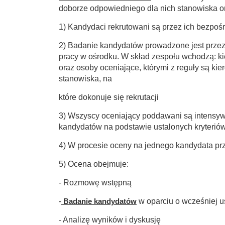
doborze odpowiedniego dla nich stanowiska or
1) Kandydaci rekrutowani są przez ich bezpoś
2) Badanie kandydatów prowadzone jest przez
pracy w ośrodku. W skład zespołu wchodzą: kie
oraz osoby oceniające, którymi z reguły są ki
stanowiska, na
które dokonuje się rekrutacji
3) Wszyscy oceniający poddawani są intensyw
kandydatów na podstawie ustalonych kryterió
4) W procesie oceny na jednego kandydata pr
5) Ocena obejmuje:
- Rozmowę wstępną
-
Badanie kandydatów
w oparciu o wcześniej us
- Analizę wyników i dyskusję