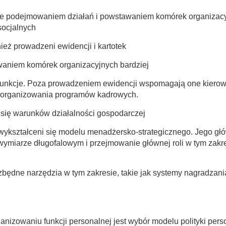
ównie podejmowaniem działań i powstawaniem komórek organizac
socjalnych
eż prowadzeni ewidencji i kartotek
waniem komórek organizacyjnych bardziej
 funkcje. Poza prowadzeniem ewidencji wspomagają one kiero
i organizowania programów kadrowych.
 się warunków działalności gospodarczej
o wykształceni się modelu menadżersko-strategicznego. Jego gł
 wymiarze długofalowym i przejmowanie głównej roli w tym zakr
zbędne narzędzia w tym zakresie, takie jak systemy nagradzani
anizowaniu funkcji personalnej jest wybór modelu polityki pers