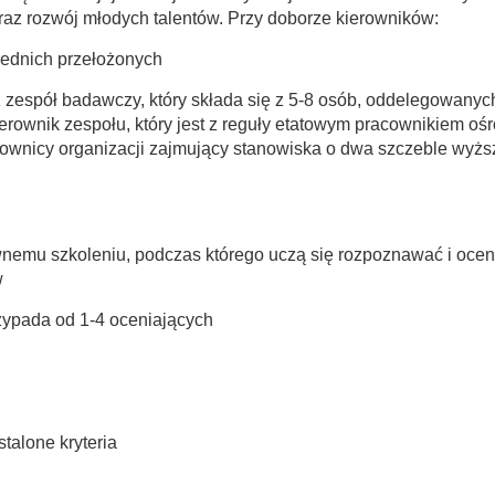
az rozwój młodych talentów. Przy doborze kierowników:
rednich przełożonych
 zespół badawczy, który składa się z 5-8 osób, oddelegowanyc
rownik zespołu, który jest z reguły etatowym pracownikiem oś
erownicy organizacji zajmujący stanowiska o dwa szczeble wyżs
nemu szkoleniu, podczas którego uczą się rozpoznawać i ocen
w
zypada od 1-4 oceniających
talone kryteria