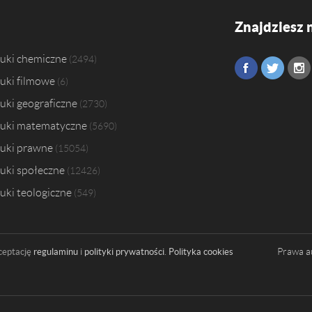
Znajdziesz 
uki chemiczne
2494
uki filmowe
6
uki geograficzne
2730
uki matematyczne
5690
uki prawne
15054
uki społeczne
12426
uki teologiczne
549
Prawa a
ceptację
regulaminu
i
polityki prywatności
.
Polityka cookies