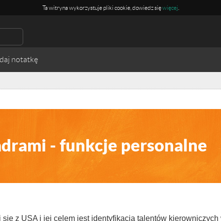
Ta witryna wykorzystuje pliki cookie, dowiedz się
więcej
.
drami - funkcje personalne
się z USA i jej celem jest identyfikacja talentów kierowniczych