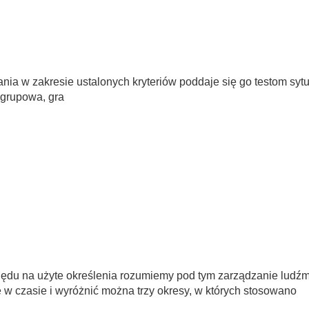
nia w zakresie ustalonych kryteriów poddaje się go testom syt
a grupowa, gra
ględu na użyte określenia rozumiemy pod tym zarządzanie ludźmi
ę w czasie i wyróżnić można trzy okresy, w których stosowano