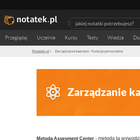
Przeglądaj
Uczelnie
Kursy
Testy
Wiedza
Notatek.pl
»
Zarządzanie kadrami - funkcje personalne
Zarządzanie ka
Metoda Assesment Center
- metoda ta wywodzi 