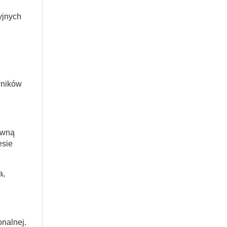
yjnych
wników
ówną
esie
a,
onalnej.