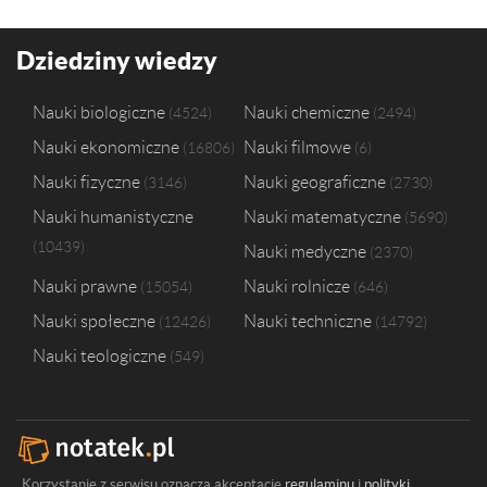
Dziedziny wiedzy
Nauki biologiczne
Nauki chemiczne
4524
2494
Nauki ekonomiczne
Nauki filmowe
16806
6
Nauki fizyczne
Nauki geograficzne
3146
2730
Nauki humanistyczne
Nauki matematyczne
5690
10439
Nauki medyczne
2370
Nauki prawne
Nauki rolnicze
15054
646
Nauki społeczne
Nauki techniczne
12426
14792
Nauki teologiczne
549
Korzystanie z serwisu oznacza akceptację
regulaminu
i
polityki