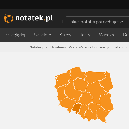
Przeglądaj
Uczelnie
Kursy
Testy
Wiedza
Notatek.pl
»
Uczelnie
»
Wyższa Szkoła Humanistyczno-Ekonom