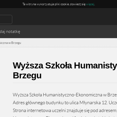
Ta witryna wykorzystuje pliki cookie, dowiedz się
więcej
.
iczna w Brzegu
Wyższa Szkoła Humanist
Brzegu
Wyższa Szkoła Humanistyczno-Ekonomiczna w Brzegu 
Adres głównego budynku to ulica Młynarska 12. Ucze
Strona internetowa uczelni znajduje się pod adrese