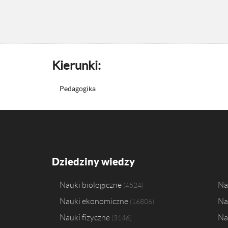
Kierunki:
Pedagogika
Dziedziny wiedzy
Nauki biologiczne
Na
4524
Nauki ekonomiczne
Na
16806
Nauki fizyczne
Na
3146