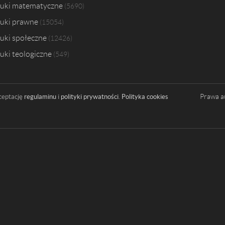
uki matematyczne
5690
uki prawne
15054
uki społeczne
12426
uki teologiczne
549
Prawa a
ceptację
regulaminu
i
polityki prywatności
.
Polityka cookies