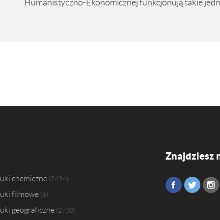
Humanistyczno-Ekonomicznej funkcjonują takie jedno
Znajdziesz 
uki chemiczne
2494
uki filmowe
6
uki geograficzne
2730