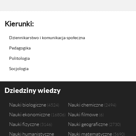
Kierunki:
Dziennikarstwo i komunikacja społeczna
Pedagogika
Politologia
Socjologia
Dziedziny wiedzy
Nauki biologiczne
Nauki chemiczne
4524
2494
Nauki ekonomiczne
Nauki filmowe
16806
6
Nauki fizyczne
Nauki geograficzne
3146
2730
Nauki humanistyczne
Nauki matematyczne
5690