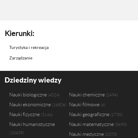
Kierunki:
Turystyka i rekreacja
Zarządzanie
Dziedziny wiedzy
Nauki biologiczne
Nauki chemiczne
4524
2494
Nauki ekonomiczne
Nauki filmowe
16806
6
Nauki fizyczne
Nauki geograficzne
3146
2730
Nauki humanistyczne
Nauki matematyczne
5690
10439
Nauki medyczne
2370