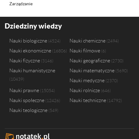
Zarządzanie
Dziedziny wiedzy
Nauki biologiczne
Nauki chemiczne
4524
2494
Nauki ekonomiczne
Nauki filmowe
16806
6
Nauki fizyczne
Nauki geograficzne
3146
2730
Nauki humanistyczne
Nauki matematyczne
5690
10439
Nauki medyczne
2370
Nauki prawne
Nauki rolnicze
15054
646
Nauki społeczne
Nauki techniczne
12426
14792
Nauki teologiczne
549