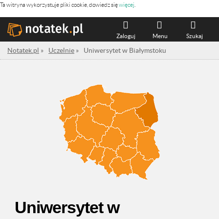
Ta witryna wykorzystuje pliki cookie, dowiedz się
więcej
.
Zaloguj
Menu
Szukaj
Notatek.pl
»
Uczelnie
»
Uniwersytet w Białymstoku
Uniwersytet w