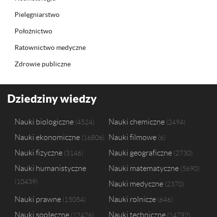
Pielęgniarstwo
Położnictwo
Ratownictwo medyczne
Zdrowie publiczne
Dziedziny wiedzy
Nauki biologiczne
Nauki chemiczne
4524
2494
Nauki ekonomiczne
Nauki filmowe
16806
6
Nauki fizyczne
Nauki geograficzne
3146
2730
Nauki humanistyczne
Nauki matematyczne
5690
10439
Nauki medyczne
2370
Nauki prawne
Nauki rolnicze
15054
646
Nauki społeczne
Nauki techniczne
12426
14792