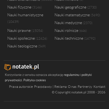
Nauki fizyczne
Nauki geograficzne
3146
2730
Nauki humanistyczne
Nauki matematyczne
5690
10439
Nauki medyczne
2370
Nauki prawne
Nauki rolnicze
15054
646
Nauki społeczne
Nauki techniczne
12426
14792
Nauki teologiczne
549
Korzystanie z serwisu oznacza akceptację
regulaminu
i
polityki
prywatności
.
Polityka cookies
Prawa autorskie
Pracodawcy | Reklama
O nas
Partnerzy
Kontakt
© Copyright notatek.pl 2008 - 2026