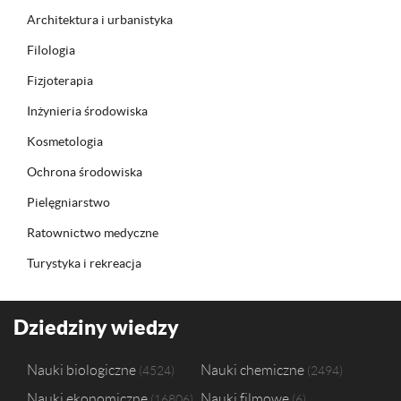
Architektura i urbanistyka
Filologia
Fizjoterapia
Inżynieria środowiska
Kosmetologia
Ochrona środowiska
Pielęgniarstwo
Ratownictwo medyczne
Turystyka i rekreacja
Dziedziny wiedzy
Nauki biologiczne
Nauki chemiczne
4524
2494
Nauki ekonomiczne
Nauki filmowe
16806
6