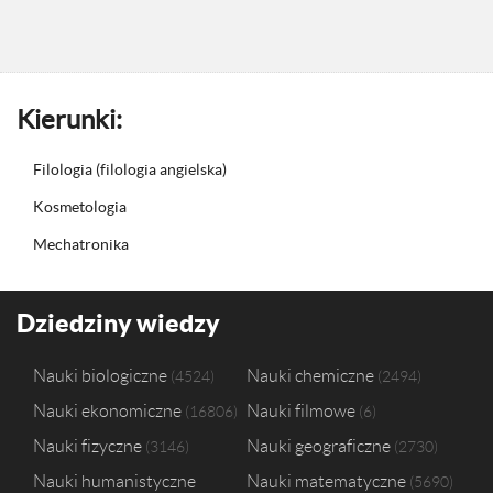
Kierunki:
Filologia (filologia angielska)
Kosmetologia
Mechatronika
Dziedziny wiedzy
Nauki biologiczne
Nauki chemiczne
4524
2494
Nauki ekonomiczne
Nauki filmowe
16806
6
Nauki fizyczne
Nauki geograficzne
3146
2730
Nauki humanistyczne
Nauki matematyczne
5690