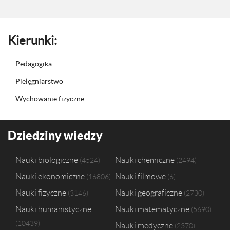
Kierunki:
Pedagogika
Pielęgniarstwo
Wychowanie fizyczne
Dziedziny wiedzy
Nauki biologiczne
Nauki chemiczne
4524
2494
Nauki ekonomiczne
Nauki filmowe
16806
6
Nauki fizyczne
Nauki geograficzne
3146
2730
Nauki humanistyczne
Nauki matematyczne
5690
10439
Nauki medyczne
2370