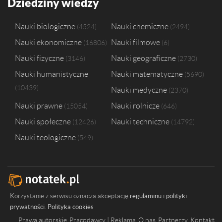
Dziedziny wiedzy
Nauki biologiczne
Nauki chemiczne
4524
2494
Nauki ekonomiczne
Nauki filmowe
16806
6
Nauki fizyczne
Nauki geograficzne
3146
2730
Nauki humanistyczne
Nauki matematyczne
5690
10439
Nauki medyczne
2370
Nauki prawne
Nauki rolnicze
15054
646
Nauki społeczne
Nauki techniczne
12426
14792
Nauki teologiczne
549
Korzystanie z serwisu oznacza akceptację
regulaminu
i
polityki
prywatności
.
Polityka cookies
Prawa autorskie
Pracodawcy | Reklama
O nas
Partnerzy
Kontakt