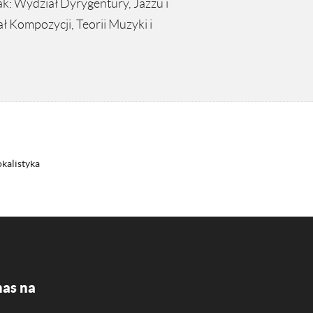
ak: Wydział Dyrygentury, Jazzu i
 Kompozycji, Teorii Muzyki i
kalistyka
nas na