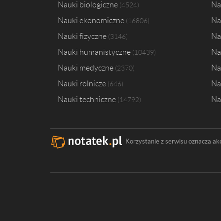
Nauki biologiczne
Na
4524
Nauki ekonomiczne
Na
16806
Nauki fizyczne
Na
3146
Nauki humanistyczne
Na
10439
Nauki medyczne
Na
2370
Nauki rolnicze
Na
646
Nauki techniczne
Na
14792
Korzystanie z serwisu oznacza ak