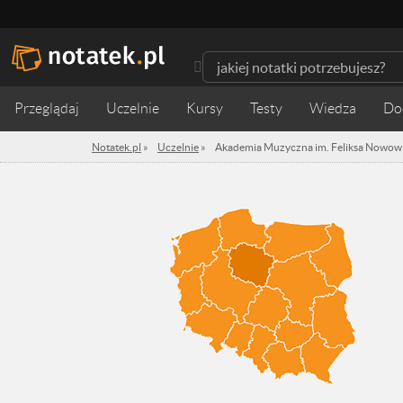
Przeglądaj
Uczelnie
Kursy
Testy
Wiedza
Notatek.pl
»
Uczelnie
»
Akademia Muzyczna im. Feliksa Nowowi