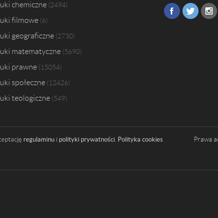
uki chemiczne
2494
uki filmowe
6
uki geograficzne
2730
uki matematyczne
5690
uki prawne
15054
uki społeczne
12426
uki teologiczne
549
Prawa a
ceptację
regulaminu
i
polityki prywatności
.
Polityka cookies