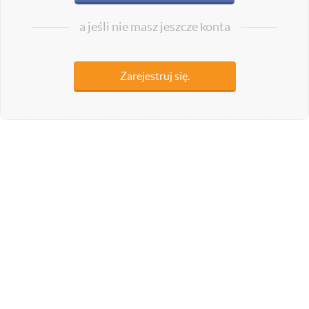
a jeśli nie masz jeszcze konta
Zarejestruj się.