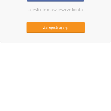
a jeśli nie masz jeszcze konta
Zarejestruj się.