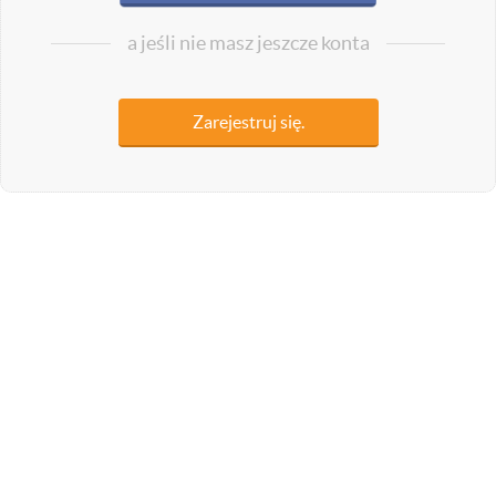
a jeśli nie masz jeszcze konta
Zarejestruj się.