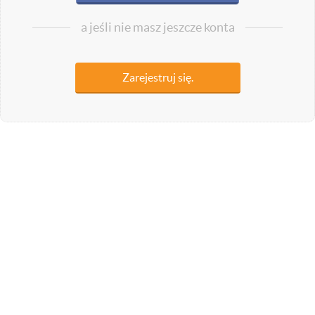
a jeśli nie masz jeszcze konta
Zarejestruj się.