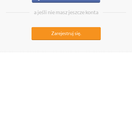
a jeśli nie masz jeszcze konta
Zarejestruj się.