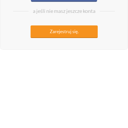
a jeśli nie masz jeszcze konta
Zarejestruj się.