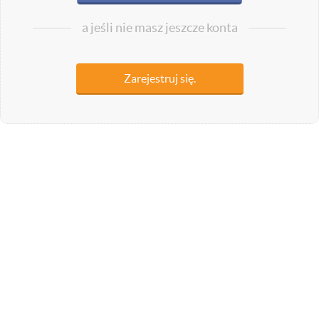
a jeśli nie masz jeszcze konta
Zarejestruj się.