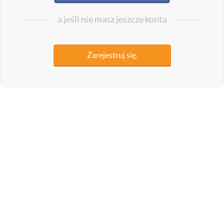
a jeśli nie masz jeszcze konta
Zarejestruj się.