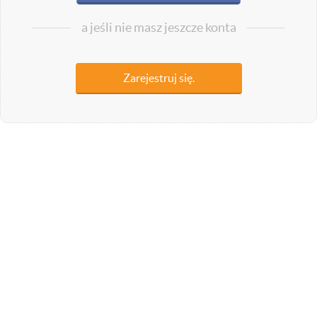
a jeśli nie masz jeszcze konta
Zarejestruj się.