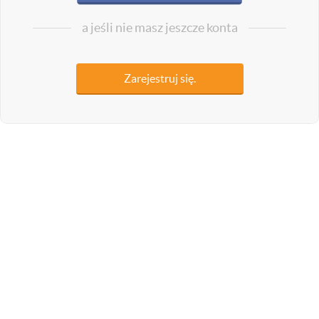
a jeśli nie masz jeszcze konta
Zarejestruj się.