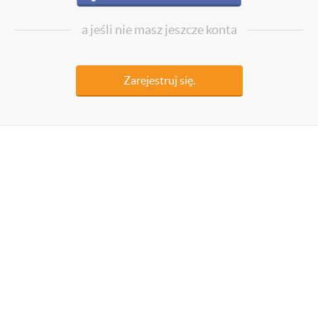
a jeśli nie masz jeszcze konta
Zarejestruj się.