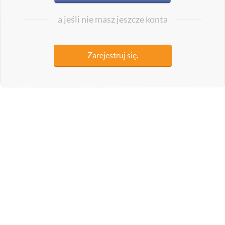
a jeśli nie masz jeszcze konta
Zarejestruj się.