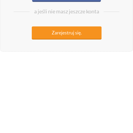
a jeśli nie masz jeszcze konta
Zarejestruj się.