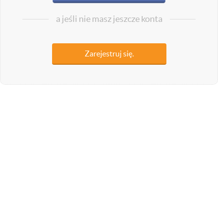
a jeśli nie masz jeszcze konta
Zarejestruj się.