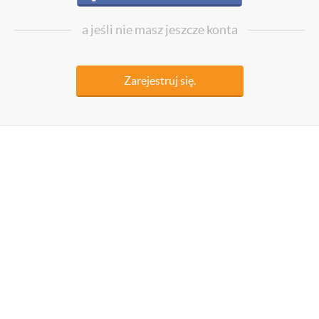
a jeśli nie masz jeszcze konta
Zarejestruj się.