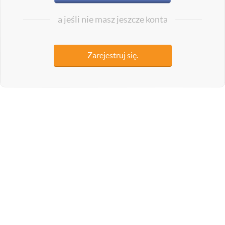
a jeśli nie masz jeszcze konta
Zarejestruj się.