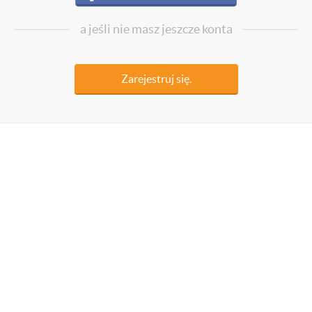
a jeśli nie masz jeszcze konta
Zarejestruj się.