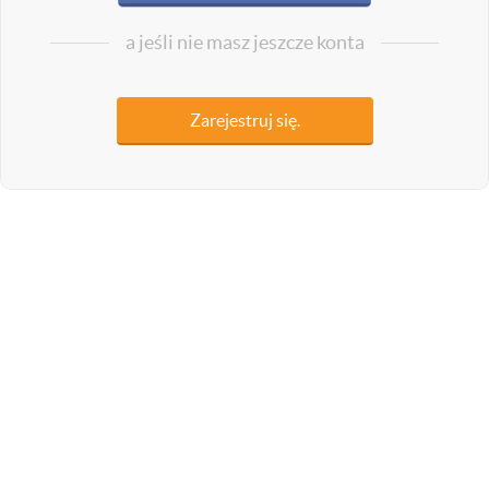
a jeśli nie masz jeszcze konta
Zarejestruj się.